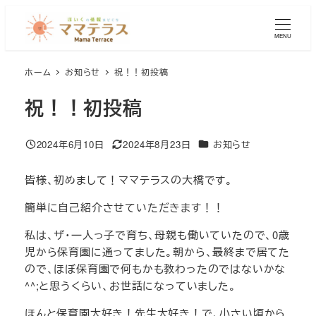
メ
イ
MENU
ン
コ
ホーム
お知らせ
祝！！初投稿
ン
テ
祝！！初投稿
ン
ツ
カテゴリー
2024年6月10日
2024年8月23日
お知らせ
へ
投稿日
更新日
移
皆様、初めまして！ママテラスの大橋です。
動
簡単に自己紹介させていただきます！！
私は、ザ・一人っ子で育ち、母親も働いていたので、0歳
児から保育園に通ってました。朝から、最終まで居てた
ので、ほぼ保育園で何もかも教わったのではないかな
^^;と思うくらい、お世話になっていました。
ほんと保育園大好き！先生大好き！で、小さい頃から