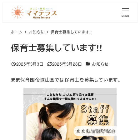
メ
イ
MENU
ン
コ
ホーム
お知らせ
保育士募集しています!!
ン
テ
保育士募集しています!!
ン
ツ
カテゴリー
2025年3月3日
2025年3月28日
お知らせ
へ
投稿日
更新日
移
まま保育園帝塚山園では保育士を募集しています。
動